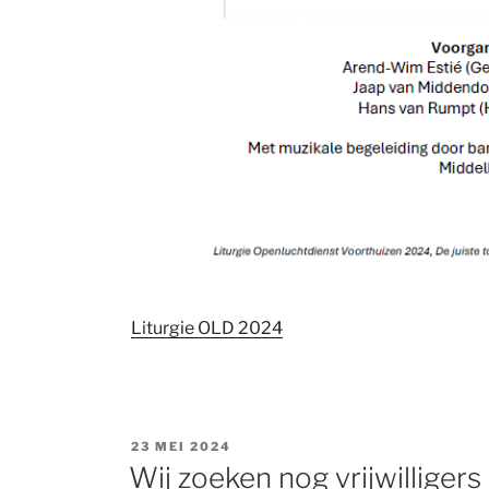
Liturgie OLD 2024
GEPLAATST
23 MEI 2024
OP
Wij zoeken nog vrijwilligers