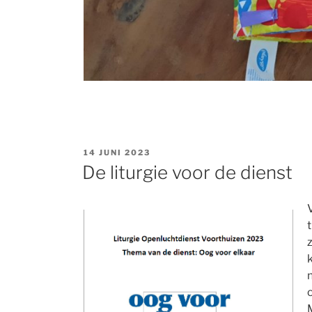
GEPLAATST
14 JUNI 2023
OP
De liturgie voor de dienst
V
t
n
M