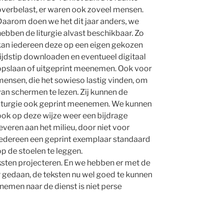
overbelast, er waren ook zoveel mensen.
Daarom doen we het dit jaar anders, we
ebben de liturgie alvast beschikbaar. Zo
kan iedereen deze op een eigen gekozen
ijdstip downloaden en eventueel digitaal
opslaan of uitgeprint meenemen. Ook voor
mensen, die het sowieso lastig vinden, om
an schermen te lezen. Zij kunnen de
liturgie ook geprint meenemen. We kunnen
ook op deze wijze weer een bijdrage
everen aan het milieu, door niet voor
iedereen een geprint exemplaar standaard
p de stoelen te leggen.
ksten projecteren. En we hebben er met de
r gedaan, de teksten nu wel goed te kunnen
enemen naar de dienst is niet perse