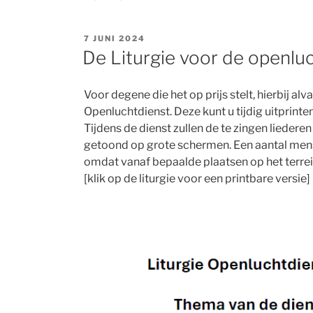
GEPLAATST
7 JUNI 2024
OP
De Liturgie voor de openlu
Voor degene die het op prijs stelt, hierbij alv
Openluchtdienst. Deze kunt u tijdig uitprint
Tijdens de dienst zullen de te zingen liedere
getoond op grote schermen. Een aantal mensen
omdat vanaf bepaalde plaatsen op het terrein
[klik op de liturgie voor een printbare versie]