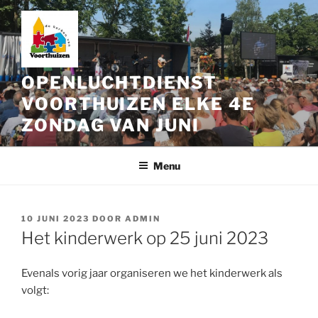
Ga
naar
de
inhoud
OPENLUCHTDIENST
VOORTHUIZEN ELKE 4E
ZONDAG VAN JUNI
Menu
GEPLAATST
10 JUNI 2023
DOOR
ADMIN
OP
Het kinderwerk op 25 juni 2023
Evenals vorig jaar organiseren we het kinderwerk als
volgt: