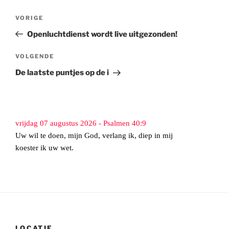
Bericht
Vorig
VORIGE
navigatie
bericht
Openluchtdienst wordt live uitgezonden!
Volgend
VOLGENDE
bericht
De laatste puntjes op de i
vrijdag 07 augustus 2026 - Psalmen 40:9
Uw wil te doen, mijn God, verlang ik, diep in mij
koester ik uw wet.
LOCATIE